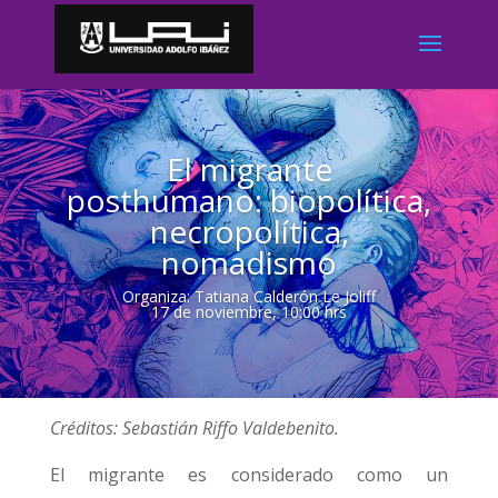
El migrante
posthumano: biopolítica,
necropolítica,
nomadismo
Organiza: Tatiana Calderón Le Joliff
17 de noviembre, 10:00 hrs
Créditos: Sebastián Riffo Valdebenito.
El migrante es considerado como un