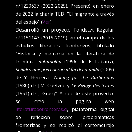
n°1220637 (2022-2025). Presentó en enero
de 2022 la charla TED, “El migrante a través
del espejo” (
Ver
):
Desarrolló un proyecto Fondecyt Regular
n°1151147 (2015-2019) en el campo de los
estudios literarios fronterizos, titulado
“Historia y memoria en la literatura de
frontera:
Butamalón
(1996) de E. Labarca,
Señales que precederán al fin del mundo
(2009)
de Y. Herrera,
Waiting for the Barbarians
(1980) de J.M. Coetzee y
Le Rivage des Syrtes
(1951) de J. Gracq”. A raíz de este proyecto,
se creó la página web
literaturadefronteras.cl
, plataforma digital
de reflexión sobre problemáticas
fronterizas y se realizó el cortometraje