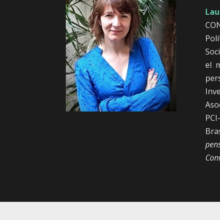
Lau
CON
Pol
Soci
el 
per
Inve
Aso
PCI
Bra
pen
Con