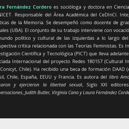
ra Fernández Cordero
es socióloga y doctora en Ciencia
ICET. Responsable del Área Académica del CeDInCI. Integr
íticas de la Memoria. Se desempeñó como docente de grad
ales (UBA). El conjunto de su trabajo interviene con vocació
mundo político y cultural de las izquierdas a lo largo de
spectiva crítica relacionada con las Teorías Feministas. Es
stigación Científica y Tecnológica (PICT) que lleva adelante
ciada Internacional del proyecto Redes 180157 (Cultural I
-Conicyt, Chile). Ha recibido una beca de formación DAAD (A
sil, Chile, España, EEUU y Francia. Es autora del
libro Amo
saron y ejercieron la libertad sexua
l, Siglo XXI editor
versaciones
,
Judith Butler, Virginia Cano y Laura Fernández Cord