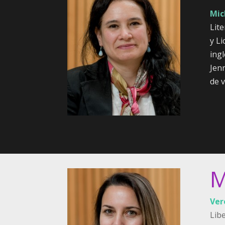
Mic
Lite
y Li
ing
Jen
de v
M
Ver
Lib