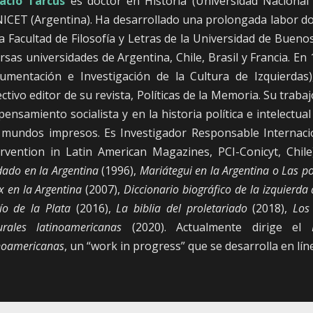
acio Tarcus
es doctor en Historia (Universidad Nacional 
ICET (Argentina). Ha desarrollado una prolongada labor doce
la Facultad de Filosofía y Letras de la Universidad de Buen
ersas universidades de Argentina, Chile, Brasil y Francia. E
umentación e Investigación de la Cultura de Izquierdas),
ctivo editor de su revista, Políticas de la Memoria. Su traba
pensamiento socialista y en la historia política e intelectua
 mundos impresos. Es Investigador Responsable Internacio
ervention in Latin American Magazines, PCI-Conicyt, Chile
dado en la Argentina
(1996),
Mariátegui en la Argentina o Las po
 en la Argentina
(2007),
Diccionario biográfico de la izquierda
ío de la Plata
(2016),
La biblia del proletariado
(2018),
Los
turales latinoamericanas
(2020). Actualmente dirige el
inoamericanas
, un “work in progress” que se desarrolla en lín