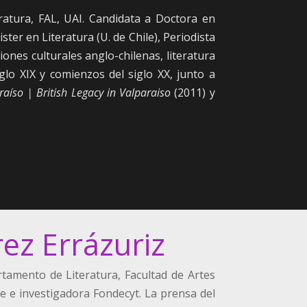
atura, FAL, UAI. Candidata a Doctora en
ter en Literatura (U. de Chile), Periodista
ones culturales anglo-chilenas, literatura
glo XIX y comienzos del siglo XX, junto a
raíso | British Legacy in Valparaiso
(2011) y
ez Errázuriz
tamento de Literatura, Facultad de Artes
le e investigadora Fondecyt. La prensa del