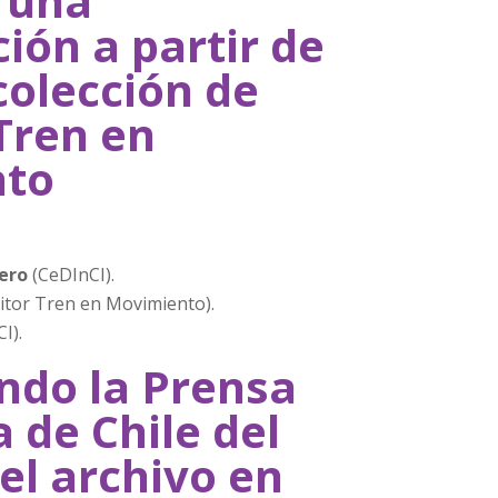
: una
ión a partir de
colección de
 Tren en
to
dero
(CeDInCI).
itor Tren en Movimiento).
I).
ando la Prensa
 de Chile del
 el archivo en