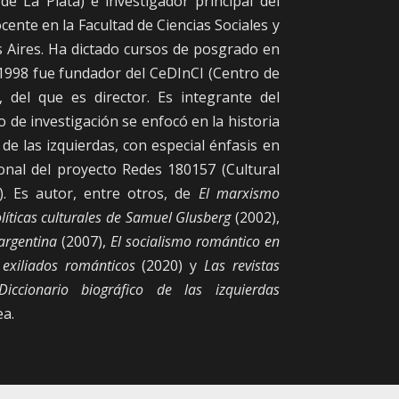
de La Plata) e investigador principal del
nte en la Facultad de Ciencias Sociales y
os Aires. Ha dictado cursos de posgrado en
n 1998 fue fundador del CeDInCI (Centro de
 del que es director. Es integrante del
jo de investigación se enfocó en la historia
l de las izquierdas, con especial énfasis en
nal del proyecto Redes 180157 (Cultural
). Es autor, entre otros, de
El marxismo
líticas culturales de Samuel Glusberg
(2002),
 argentina
(2007),
El socialismo romántico en
 exiliados románticos
(2020) y
Las revistas
Diccionario biográfico de las izquierdas
ea.