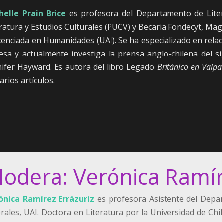
helle Prain Brice
es profesora del Departamento de Liter
ratura y Estudios Culturales (PUCV) y Becaria Fondecyt, Magis
cenciada en Humanidades (UAI). Se ha especializado en relaci
lesa y actualmente investiga la prensa anglo-chilena del si
nifer Hayward. Es autora del libro Legado
Británico en Valpa
arios artículos.
odera: Verónica Ramír
ónica Ramírez Errázuriz
es profesora Asistente del Depar
erales, UAI. Doctora en Literatura por la Universidad de Chi