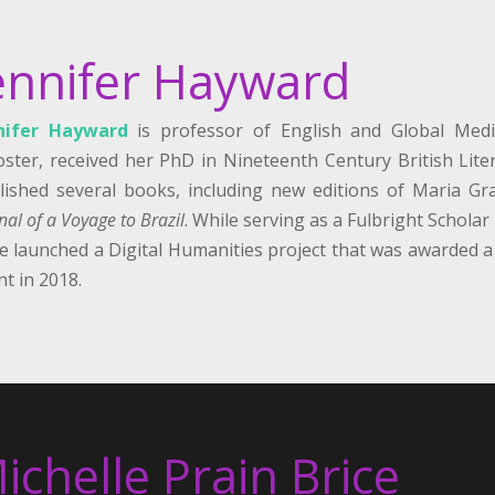
ennifer Hayward
nifer Hayward
is professor of English and Global Media
ster, received her PhD in Nineteenth Century British Lite
lished several books, including new editions of Maria G
nal of a Voyage to Brazil
. While serving as a Fulbright Scholar
ce launched a Digital Humanities project that was awarded a 
t in 2018.
ichelle Prain Brice