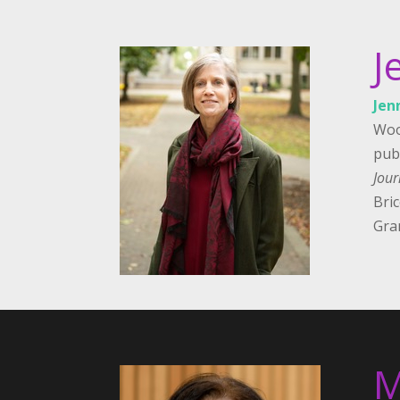
J
Jen
Woo
pub
Jour
Bri
Gran
M