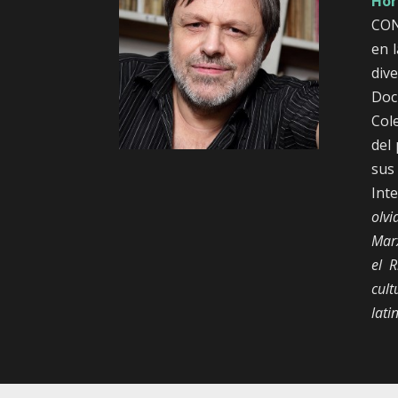
Hor
CON
en 
div
Doc
Cole
del 
sus
Int
olvi
Marx
el R
cul
lat