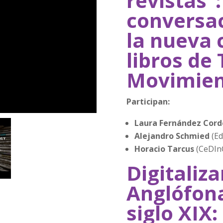
revistas”
conversac
la nueva 
libros de
Movimien
Participan:
Laura Fernández Cor
Alejandro Schmied
(Ed
Horacio Tarcus
(CeDInC
Digitaliz
Anglófona
siglo XIX: