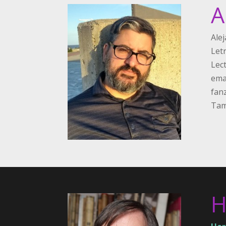
A
Ale
Let
Lec
ema
fan
Tamb
H